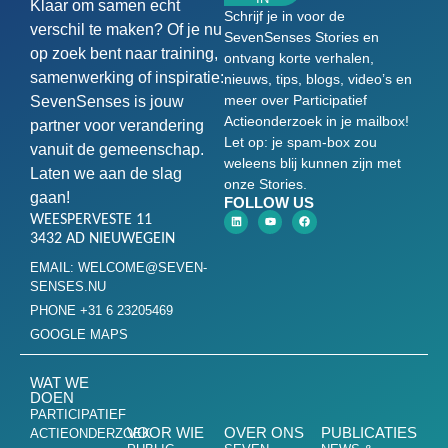
Klaar om samen echt
Schrijf je in voor de
verschil te maken? Of je nu
SevenSenses Stories en
op zoek bent naar training,
ontvang korte verhalen,
samenwerking of inspiratie:
nieuws, tips, blogs, video’s en
meer over Participatief
SevenSenses is jouw
Actieonderzoek in je mailbox!
partner voor verandering
Let op: je spam-box zou
vanuit de gemeenschap.
weleens blij kunnen zijn met
Laten we aan de slag
onze Stories.
gaan!
FOLLOW US
WEESPERVESTE 11
3432 AD NIEUWEGEIN
EMAIL: WELCOME@SEVEN-
SENSES.NU
PHONE +31 6 23205469
GOOGLE MAPS
WAT WE
DOEN
PARTICIPATIEF
VOOR WIE
OVER ONS
PUBLICATIES
ACTIEONDERZOEK