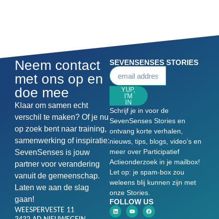
Neem contact
SEVENSENSES STORIES
met ons op en
doe mee
YUP,
I'M
IN
Klaar om samen echt
Schrijf je in voor de
verschil te maken? Of je nu
SevenSenses Stories en
op zoek bent naar training,
ontvang korte verhalen,
samenwerking of inspiratie:
nieuws, tips, blogs, video’s en
meer over Participatief
SevenSenses is jouw
Actieonderzoek in je mailbox!
partner voor verandering
Let op: je spam-box zou
vanuit de gemeenschap.
weleens blij kunnen zijn met
Laten we aan de slag
onze Stories.
gaan!
FOLLOW US
WEESPERVESTE 11