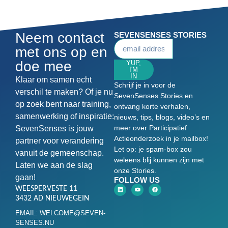
Neem contact
SEVENSENSES STORIES
met ons op en
doe mee
YUP,
I'M
IN
Klaar om samen echt
Schrijf je in voor de
verschil te maken? Of je nu
SevenSenses Stories en
op zoek bent naar training,
ontvang korte verhalen,
samenwerking of inspiratie:
nieuws, tips, blogs, video’s en
meer over Participatief
SevenSenses is jouw
Actieonderzoek in je mailbox!
partner voor verandering
Let op: je spam-box zou
vanuit de gemeenschap.
weleens blij kunnen zijn met
Laten we aan de slag
onze Stories.
gaan!
FOLLOW US
WEESPERVESTE 11
3432 AD NIEUWEGEIN
EMAIL: WELCOME@SEVEN-
SENSES.NU