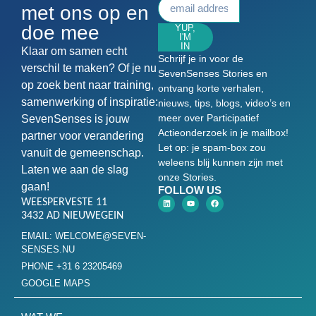
met ons op en
doe mee
YUP,
I'M
IN
Klaar om samen echt
Schrijf je in voor de
verschil te maken? Of je nu
SevenSenses Stories en
op zoek bent naar training,
ontvang korte verhalen,
samenwerking of inspiratie:
nieuws, tips, blogs, video’s en
meer over Participatief
SevenSenses is jouw
Actieonderzoek in je mailbox!
partner voor verandering
Let op: je spam-box zou
vanuit de gemeenschap.
weleens blij kunnen zijn met
Laten we aan de slag
onze Stories.
gaan!
FOLLOW US
WEESPERVESTE 11
3432 AD NIEUWEGEIN
EMAIL: WELCOME@SEVEN-
SENSES.NU
PHONE +31 6 23205469
GOOGLE MAPS