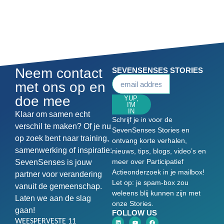
Neem contact
SEVENSENSES STORIES
met ons op en
doe mee
YUP,
I'M
IN
Klaar om samen echt
Schrijf je in voor de
verschil te maken? Of je nu
SevenSenses Stories en
op zoek bent naar training,
ontvang korte verhalen,
samenwerking of inspiratie:
nieuws, tips, blogs, video’s en
meer over Participatief
SevenSenses is jouw
Actieonderzoek in je mailbox!
partner voor verandering
Let op: je spam-box zou
vanuit de gemeenschap.
weleens blij kunnen zijn met
Laten we aan de slag
onze Stories.
gaan!
FOLLOW US
WEESPERVESTE 11