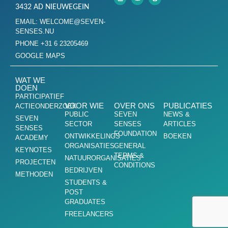
3432 AD NIEUWEGEIN
EMAIL: WELCOME@SEVEN-
SENSES.NU
PHONE +31 6 23205469
GOOGLE MAPS
WAT WE
DOEN
PARTICIPATIEF
VOOR WIE
OVER ONS
PUBLICATIES
ACTIEONDERZOEK
PUBLIC
SEVEN
NEWS &
SEVEN
SECTOR
SENSES
ARTICLES
SENSES
FOUNDATION
ONTWIKKELINGS
BOEKEN
ACADEMY
ORGANISATIES
GENERAL
KEYNOTES
TERMS &
NATUURORGANISATIES
PROJECTEN
CONDITIONS
BEDRIJVEN
METHODEN
STUDENTS &
POST
GRADUATES
FREELANCERS