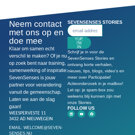
Neem contact
SEVENSENSES STORIES
met ons op en
doe mee
YUP,
I'M
IN
Klaar om samen echt
Schrijf je in voor de
verschil te maken? Of je nu
SevenSenses Stories en
op zoek bent naar training,
ontvang korte verhalen,
samenwerking of inspiratie:
nieuws, tips, blogs, video’s en
meer over Participatief
SevenSenses is jouw
Actieonderzoek in je mailbox!
partner voor verandering
Let op: je spam-box zou
vanuit de gemeenschap.
weleens blij kunnen zijn met
Laten we aan de slag
onze Stories.
gaan!
FOLLOW US
WEESPERVESTE 11
3432 AD NIEUWEGEIN
EMAIL: WELCOME@SEVEN-
SENSES.NU