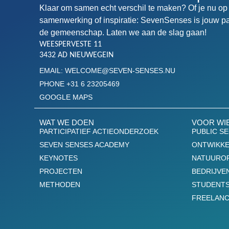
Klaar om samen echt verschil te maken? Of je nu op 
samenwerking of inspiratie: SevenSenses is jouw pa
de gemeenschap. Laten we aan de slag gaan!
WEESPERVESTE 11
3432 AD NIEUWEGEIN
EMAIL: WELCOME@SEVEN-SENSES.NU
PHONE +31 6 23205469
GOOGLE MAPS
WAT WE DOEN
VOOR WI
PARTICIPATIEF ACTIEONDERZOEK
PUBLIC S
SEVEN SENSES ACADEMY
ONTWIKKE
KEYNOTES
NATUUROR
PROJECTEN
BEDRIJVE
METHODEN
STUDENTS
FREELAN