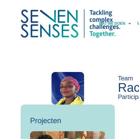
WAT WE DOEN
Team
Rac
Partici
Projecten