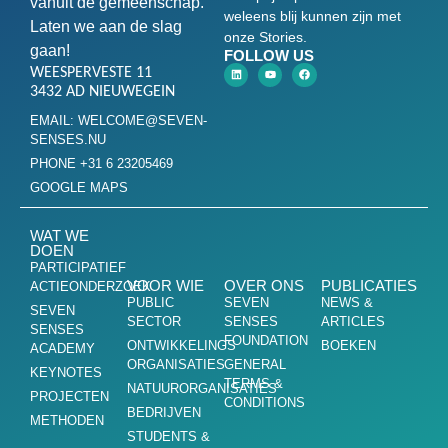
vanuit de gemeenschap.
weleens blij kunnen zijn met
Laten we aan de slag
onze Stories.
gaan!
FOLLOW US
WEESPERVESTE 11
3432 AD NIEUWEGEIN
EMAIL: WELCOME@SEVEN-
SENSES.NU
PHONE +31 6 23205469
GOOGLE MAPS
WAT WE
DOEN
PARTICIPATIEF
VOOR WIE
OVER ONS
PUBLICATIES
ACTIEONDERZOEK
PUBLIC
SEVEN
NEWS &
SEVEN
SECTOR
SENSES
ARTICLES
SENSES
FOUNDATION
ONTWIKKELINGS
BOEKEN
ACADEMY
ORGANISATIES
GENERAL
KEYNOTES
TERMS &
NATUURORGANISATIES
PROJECTEN
CONDITIONS
BEDRIJVEN
METHODEN
STUDENTS &