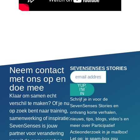
Neem contact
SEVENSENSES STORIES
met ons op en
doe mee
YUP,
I'M
IN
Klaar om samen echt
Schrijf je in voor de
verschil te maken? Of je nu
SevenSenses Stories en
op zoek bent naar training,
ontvang korte verhalen,
samenwerking of inspiratie:
nieuws, tips, blogs, video’s en
meer over Participatief
SevenSenses is jouw
Actieonderzoek in je mailbox!
partner voor verandering
Let op: je spam-box zou