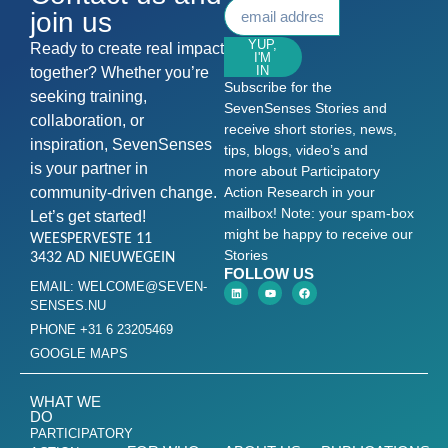
join us
YUP,
Ready to create real impact
I'M
IN
together? Whether you’re
Subscribe for the
seeking training,
SevenSenses Stories and
collaboration, or
receive short stories, news,
inspiration, SevenSenses
tips, blogs, video’s and
is your partner in
more about Participatory
community-driven change.
Action Research in your
mailbox! Note: your spam-box
Let’s get started!
might be happy to receive our
WEESPERVESTE 11
Stories
3432 AD NIEUWEGEIN
FOLLOW US
EMAIL: WELCOME@SEVEN-
SENSES.NU
PHONE +31 6 23205469
GOOGLE MAPS
WHAT WE
DO
PARTICIPATORY