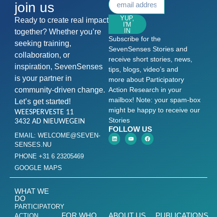
join us
YUP,
Ready to create real impact
I'M
IN
together? Whether you’re
Subscribe for the
seeking training,
SevenSenses Stories and
collaboration, or
receive short stories, news,
inspiration, SevenSenses
tips, blogs, video’s and
is your partner in
more about Participatory
community-driven change.
Action Research in your
mailbox! Note: your spam-box
Let’s get started!
might be happy to receive our
WEESPERVESTE 11
Stories
3432 AD NIEUWEGEIN
FOLLOW US
EMAIL: WELCOME@SEVEN-
SENSES.NU
PHONE +31 6 23205469
GOOGLE MAPS
WHAT WE
DO
PARTICIPATORY
FOR WHO
ABOUT US
PUBLICATIONS
ACTION