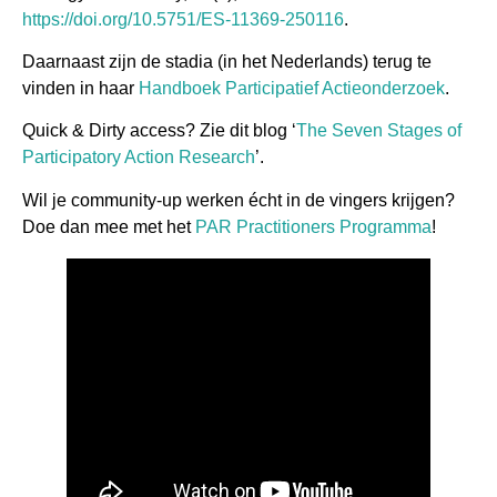
https://doi.org/10.5751/ES-11369-250116
.
Daarnaast zijn de stadia (in het Nederlands) terug te
vinden in haar
Handboek Participatief Actieonderzoek
.
Quick & Dirty access? Zie dit blog ‘
The Seven Stages of
Participatory Action Research
’.
Wil je community-up werken écht in de vingers krijgen?
Doe dan mee met het
PAR Practitioners Programma
!