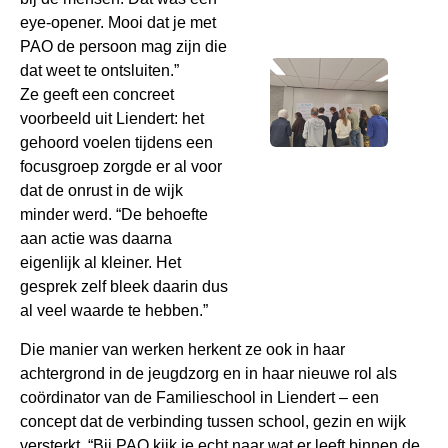
eye-opener. Mooi dat je met
PAO de persoon mag zijn die
dat weet te ontsluiten.”
Ze geeft een concreet
voorbeeld uit Liendert: het
gehoord voelen tijdens een
focusgroep zorgde er al voor
dat de onrust in de wijk
minder werd. “De behoefte
aan actie was daarna
eigenlijk al kleiner. Het
gesprek zelf bleek daarin dus
al veel waarde te hebben.”
Die manier van werken herkent ze ook in haar
achtergrond in de jeugdzorg en in haar nieuwe rol als
coördinator van de Familieschool in Liendert – een
concept dat de verbinding tussen school, gezin en wijk
versterkt. “Bij PAO kijk je echt naar wat er leeft binnen de