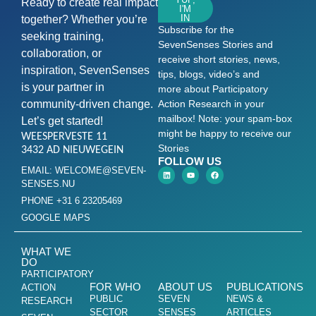
Ready to create real impact
I'M
IN
together? Whether you’re
Subscribe for the
seeking training,
SevenSenses Stories and
collaboration, or
receive short stories, news,
inspiration, SevenSenses
tips, blogs, video’s and
is your partner in
more about Participatory
community-driven change.
Action Research in your
mailbox! Note: your spam-box
Let’s get started!
might be happy to receive our
WEESPERVESTE 11
Stories
3432 AD NIEUWEGEIN
FOLLOW US
EMAIL: WELCOME@SEVEN-
SENSES.NU
PHONE +31 6 23205469
GOOGLE MAPS
WHAT WE
DO
PARTICIPATORY
FOR WHO
ABOUT US
PUBLICATIONS
ACTION
PUBLIC
SEVEN
NEWS &
RESEARCH
SECTOR
SENSES
ARTICLES