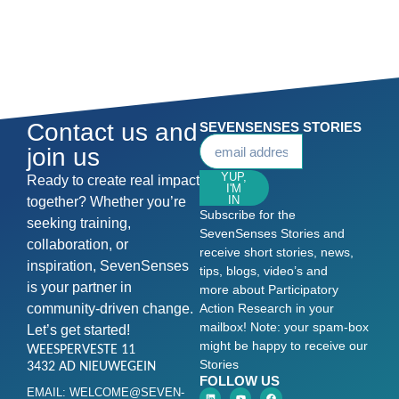
Contact us and
SEVENSENSES STORIES
join us
YUP,
Ready to create real impact
I'M
IN
together? Whether you’re
Subscribe for the
seeking training,
SevenSenses Stories and
collaboration, or
receive short stories, news,
inspiration, SevenSenses
tips, blogs, video’s and
is your partner in
more about Participatory
community-driven change.
Action Research in your
mailbox! Note: your spam-box
Let’s get started!
might be happy to receive our
WEESPERVESTE 11
Stories
3432 AD NIEUWEGEIN
FOLLOW US
EMAIL: WELCOME@SEVEN-